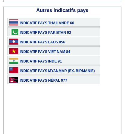
Autres indicatifs pays
INDICATIF PAYS THAÏLANDE 66
INDICATIF PAYS PAKISTAN 92
INDICATIF PAYS LAOS 856
INDICATIF PAYS VIET NAM 84
INDICATIF PAYS INDE 91
INDICATIF PAYS MYANMAR (EX. BIRMANIE)
95
INDICATIF PAYS NÉPAL 977