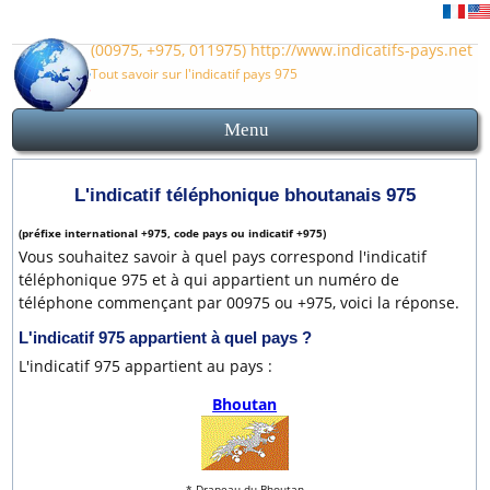
(00975, +975, 011975) http://www.indicatifs-pays.net
Tout savoir sur l'indicatif pays 975
Menu
Indicatif pays 975
Accueil
Indicatif Bhoutan
Carte et plan Bhoutan
Avant d'appeler le Bhoutan
L'indicatif téléphonique bhoutanais 975
(préfixe international +975, code pays ou indicatif +975)
Vous souhaitez savoir à quel pays correspond l'indicatif
téléphonique 975 et à qui appartient un numéro de
téléphone commençant par 00975 ou +975, voici la réponse.
L'indicatif
975
appartient à quel pays ?
L'indicatif 975 appartient au pays :
Bhoutan
* Drapeau du Bhoutan