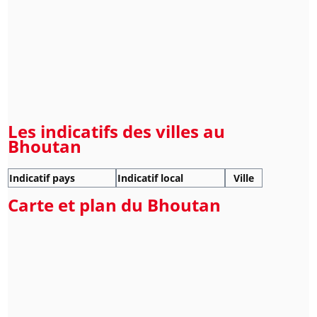
Les indicatifs des villes au
Bhoutan
Indicatif pays
Indicatif local
Ville
Carte et plan du Bhoutan