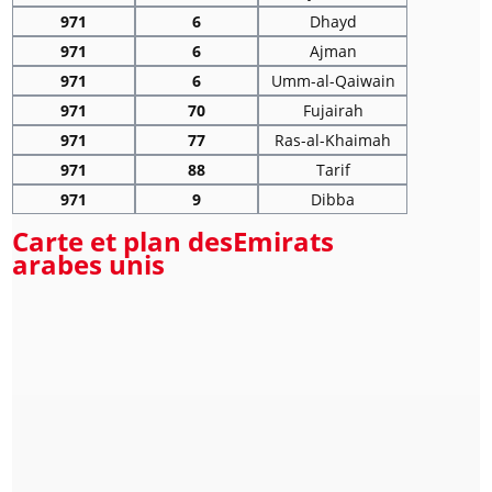
971
6
Dhayd
971
6
Ajman
971
6
Umm-al-Qaiwain
971
70
Fujairah
971
77
Ras-al-Khaimah
971
88
Tarif
971
9
Dibba
Carte et plan desEmirats
arabes unis