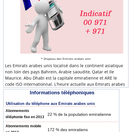
* Drapeau des Emirats arabes unis
Les Emirats arabes unis localisé dans le continent asiatique
non loin des pays Bahreïn, Arabie saoudite, Qatar et Ile
Maurice. Abu Dhabi est la capitale emiratienne et ARE le
code ISO internationnal. L'heure actuelle aux Emirats arabes
unis est : 15:39:09.
Informations téléphoniques
A noter que l'indicatif international
971
est obligatoire pour
appeler les Emirats arabes unis de l'étranger. Le code pays
Utilisation du téléphone aux Emirats arabes unis
971 est pécédé par le préfixe de sortie du pays de l'appelant
Abonnements
22 % de la population emiratienne
et qui prend la forme de "00" pour la plupart des pays
téléphonie fixe en 2013
comme
00
971
.
Abonnements mobile
172 % des emiratiens