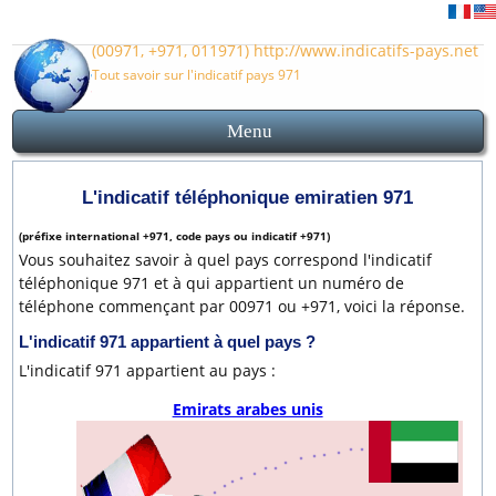
(00971, +971, 011971) http://www.indicatifs-pays.net
Tout savoir sur l'indicatif pays 971
Menu
Indicatif pays 971
Accueil
Indicatif Emirats arabes unis
Indicatifs des villes emiratiennes
Carte et plan Emirats arabes unis
Avant d'appeler lesEmirats arabes unis
L'indicatif téléphonique emiratien 971
(préfixe international +971, code pays ou indicatif +971)
Vous souhaitez savoir à quel pays correspond l'indicatif
téléphonique 971 et à qui appartient un numéro de
téléphone commençant par 00971 ou +971, voici la réponse.
L'indicatif
971
appartient à quel pays ?
L'indicatif 971 appartient au pays :
Emirats arabes unis