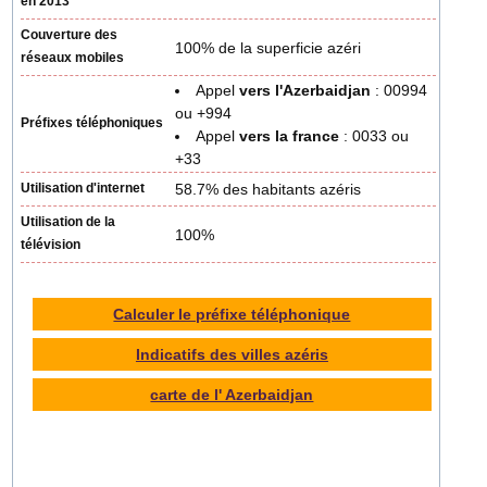
en 2013
Couverture des
100% de la superficie azéri
réseaux mobiles
Appel
vers l'Azerbaidjan
: 00994
ou +994
Préfixes téléphoniques
Appel
vers la france
: 0033 ou
+33
Utilisation d'internet
58.7% des habitants azéris
Utilisation de la
100%
télévision
Calculer le préfixe téléphonique
Indicatifs des villes azéris
carte de l' Azerbaidjan