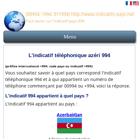
(00994, +994, 011994) http://www.indicatifs-pays.net
Tout savoir sur l'indicatif pays 994
Menu
Indicatif pays 994
Accueil
Indicatif Azerbaïdjan
Indicatifs des villes azéris
Carte et plan Azerbaïdjan
Avant d'appeler l'Azerbaïdjan
L'indicatif téléphonique azéri 994
(préfixe international +994, code pays ou indicatif +994)
Vous souhaitez savoir à quel pays correspond l'indicatif
téléphonique 994 et à qui appartient un numéro de
téléphone commençant par 00994 ou +994, voici la réponse.
L'indicatif
994
appartient à quel pays ?
L'indicatif 994 appartient au pays :
Azerbaïdjan
* Drapeau de l' Azerbaïdjan