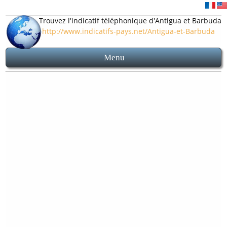
Trouvez l'indicatif téléphonique d'Antigua et Barbuda
http://www.indicatifs-pays.net/Antigua-et-Barbuda
Menu
Accueil
Indicatif 1268
Carte et plan Antigua et Barbuda
Avant d'appeler Antigua et Barbuda