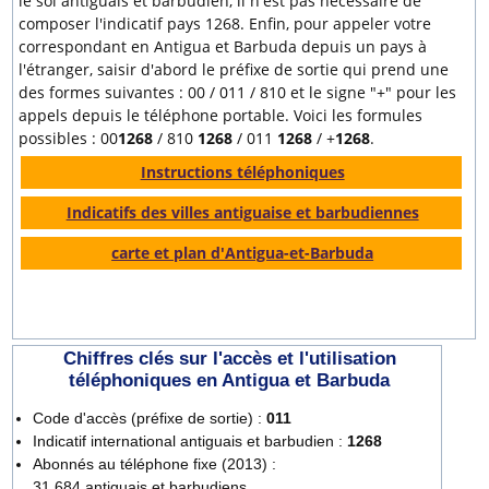
le sol antiguais et barbudien, il n'est pas nécessaire de
composer l'indicatif pays 1268. Enfin, pour appeler votre
correspondant en Antigua et Barbuda depuis un pays à
l'étranger, saisir d'abord le préfixe de sortie qui prend une
des formes suivantes : 00 / 011 / 810 et le signe "+" pour les
appels depuis le téléphone portable. Voici les formules
possibles : 00
1268
/ 810
1268
/ 011
1268
/ +
1268
.
Instructions téléphoniques
Indicatifs des villes antiguaise et barbudiennes
carte et plan d'Antigua-et-Barbuda
Chiffres clés sur l'accès et l'utilisation
téléphoniques en Antigua et Barbuda
Code d'accès (préfixe de sortie) :
011
Indicatif international antiguais et barbudien :
1268
Abonnés au téléphone fixe (2013) :
31 684 antiguais et barbudiens