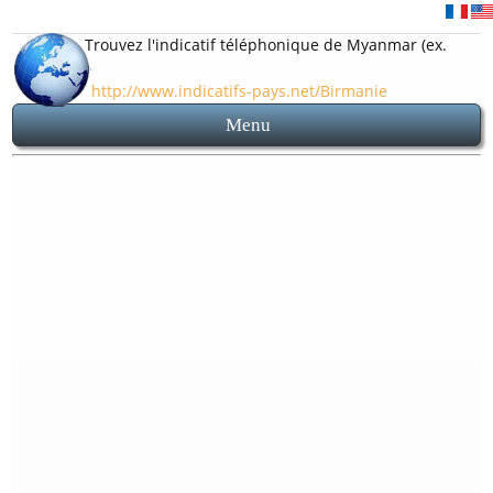
Trouvez l'indicatif téléphonique de Myanmar (ex.
Birmanie)
http://www.indicatifs-pays.net/Birmanie
Menu
Accueil
Indicatif 95
Carte et plan Myanmar (ex. Birmanie)
Avant d'appeler Myanmar (ex. Birmanie)