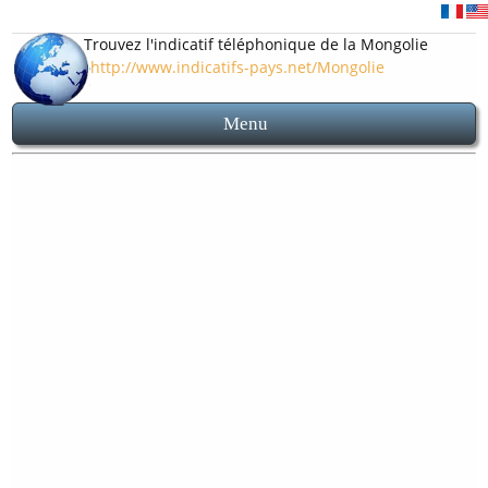
Trouvez l'indicatif téléphonique de la Mongolie
http://www.indicatifs-pays.net/Mongolie
Menu
Accueil
Indicatif 976
Indicatifs des villes mongoles
Carte et plan Mongolie
Avant d'appeler la Mongolie