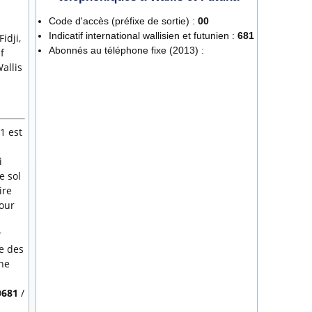
Code d'accès (préfixe de sortie) :
00
Indicatif international wallisien et futunien :
681
idji,
Abonnés au téléphone fixe (2013) :
f
allis
81 est
i
e sol
ire
pour
r
ne des
gne
0
681
/