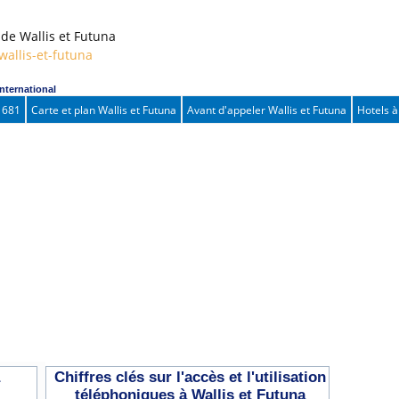
 Wallis et Futuna
wallis-et-futuna
international
s 681
Carte et plan Wallis et Futuna
Avant d'appeler Wallis et Futuna
Hotels à
Chiffres clés sur l'accès et l'utilisation
téléphoniques à Wallis et Futuna