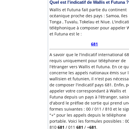
Quel est l'indicatif de Wallis et Futuna ?
Wallis et Futuna fait partie du continent
océanique proche des pays : Samoa, Iles F
Tonga , Tuvalu, Tokelau et Niue. L'indicati
téléphonique à composer pour appeler W
et Futuna est le :
681
A savoir que le l'indicatif international 6
requis uniquement pour téléphoner de
l'étranger vers Wallis et Futuna. En ce qu
concerne les appels nationaux émis sur l
wallisien et futunien, il n'est pas nécessa
de composer l'indicatif pays 681. Enfin, 
appeler votre correspondant à Wallis et
Futuna depuis un pays à l'étranger, saisi
d'abord le préfixe de sortie qui prend u
formes suivantes : 00 / 011 / 810 et le si
"+" pour les appels depuis le téléphone
portable. Voici les formules possibles : 0
810
681
/ 011
681
/ +
681
.