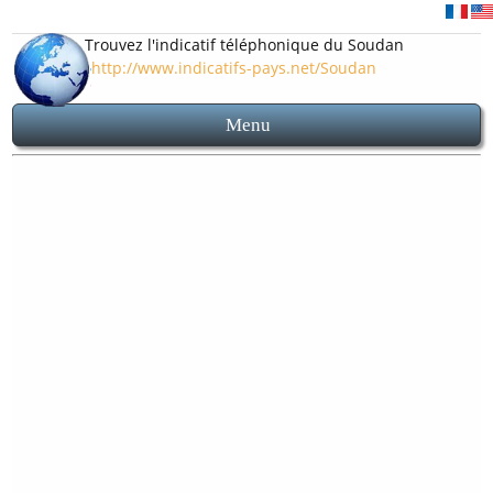
Trouvez l'indicatif téléphonique du Soudan
http://www.indicatifs-pays.net/Soudan
Menu
Accueil
Indicatif 249
Indicatifs des villes soudanaises
Carte et plan Soudan
Avant d'appeler le Soudan